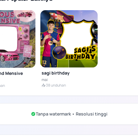
sagi birthday
nd Mensive
mai
📥 38 unduhan
han
Tanpa watermark • Resolusi tinggi