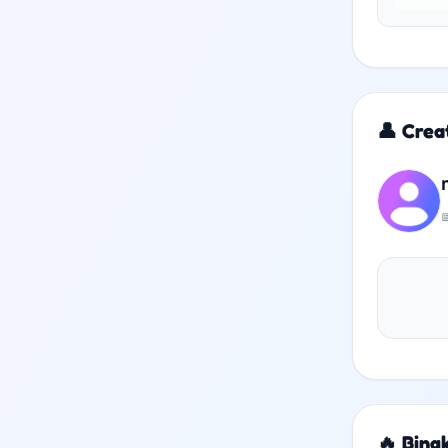
👤 Crea

🔥 Bing