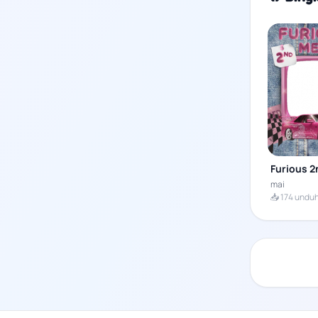
Furious 2
mai
📥 174 undu