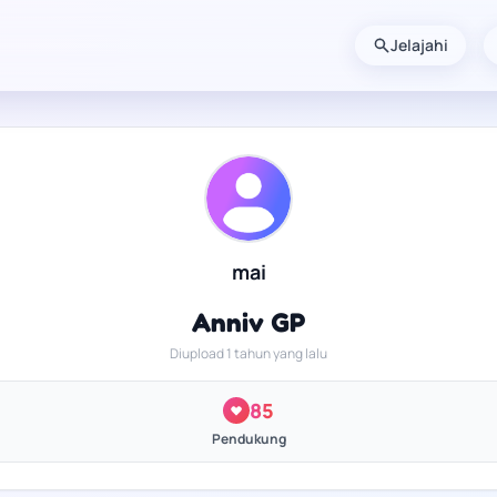
Jelajahi
mai
Anniv GP
Diupload 1 tahun yang lalu
85
Pendukung