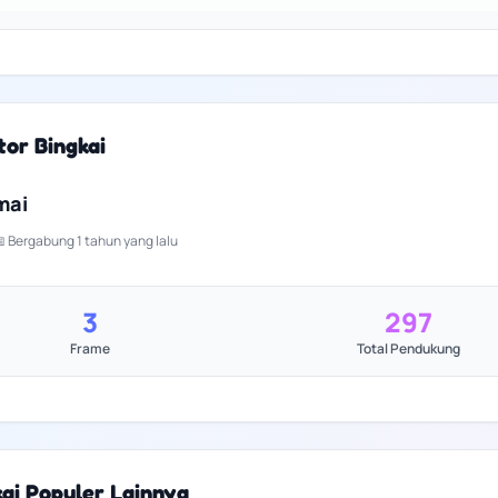
tor Bingkai
mai
 Bergabung 1 tahun yang lalu
3
297
Frame
Total Pendukung
kai Populer Lainnya