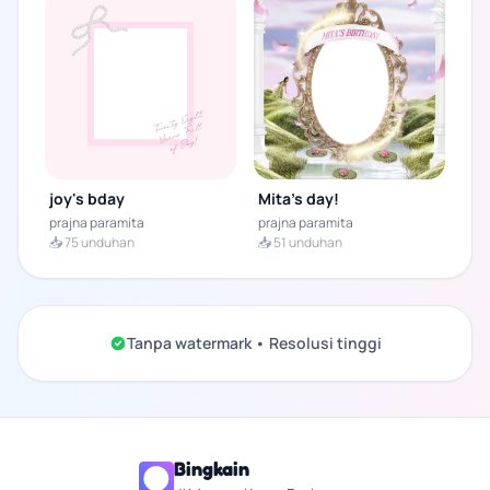
joy's bday
Mita’s day!
prajna paramita
prajna paramita
📥 75 unduhan
📥 51 unduhan
Tanpa watermark • Resolusi tinggi
Bingkain