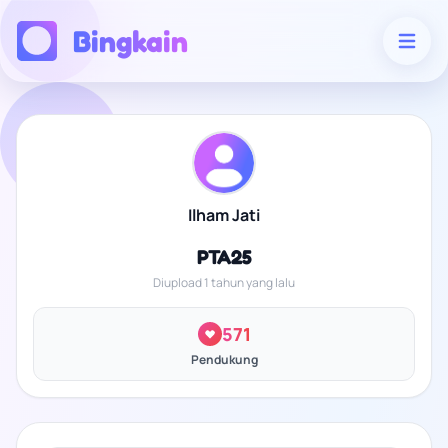
Bingkain
Ilham Jati
PTA25
Diupload 1 tahun yang lalu
571
Pendukung