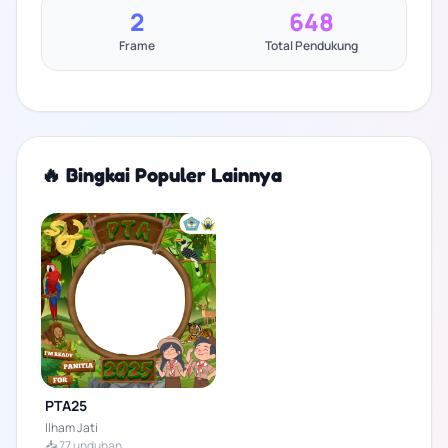
2
648
Frame
Total Pendukung
🔥 Bingkai Populer Lainnya
PTA25
Ilham Jati
📥 77 unduhan