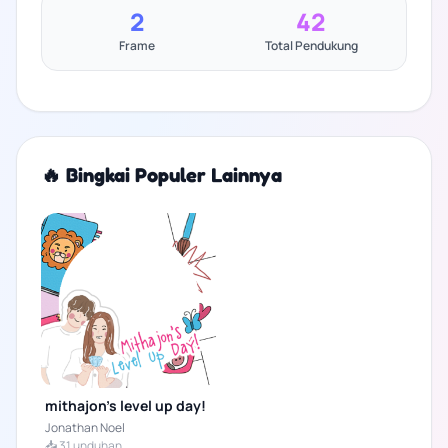
2
42
Frame
Total Pendukung
🔥 Bingkai Populer Lainnya
mithajon’s level up day!
Jonathan Noel
📥 31 unduhan