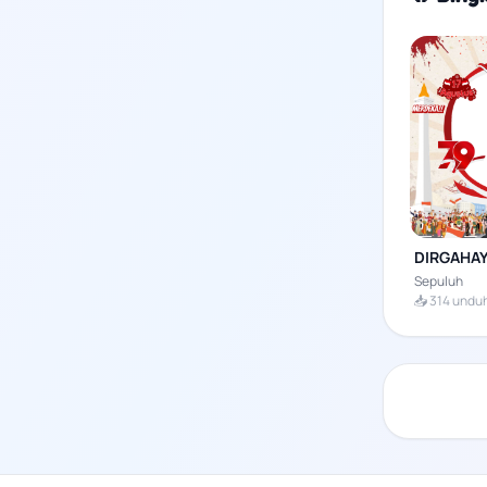
DIRGAHAY
Sepuluh
📥 314 undu