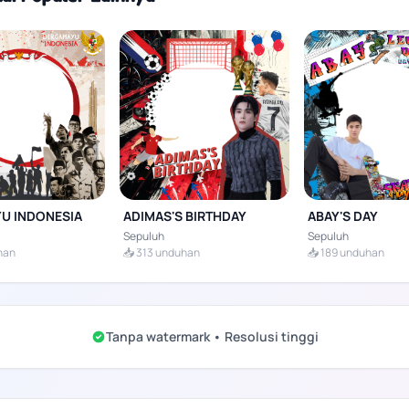
U INDONESIA
ADIMAS'S BIRTHDAY
ABAY'S DAY
Sepuluh
Sepuluh
han
📥 313 unduhan
📥 189 unduhan
Tanpa watermark • Resolusi tinggi