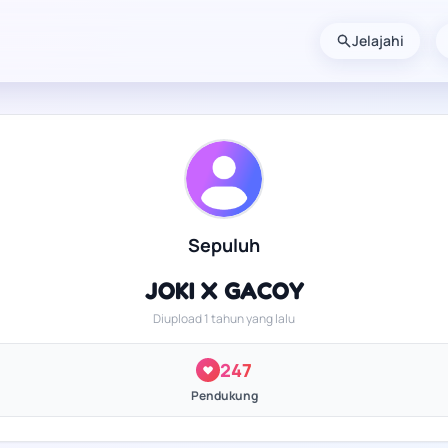
Jelajahi
Sepuluh
JOKI X GACOY
Diupload 1 tahun yang lalu
247
Pendukung