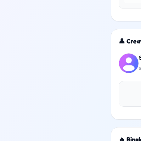
👤 Crea

🔥 Bing