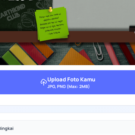
Upload Foto Kamu
JPG, PNG (Max: 2MB)
Bingkai