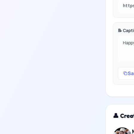
📝 Capt
Sa
👤 Crea