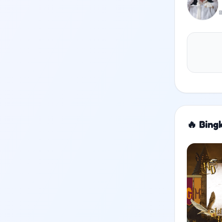

🔥 Bing