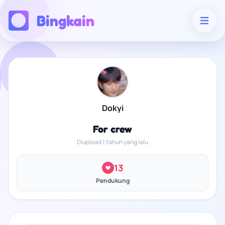
Bingkain
Dokyi
For crew
Diupload 1 tahun yang lalu
13
Pendukung