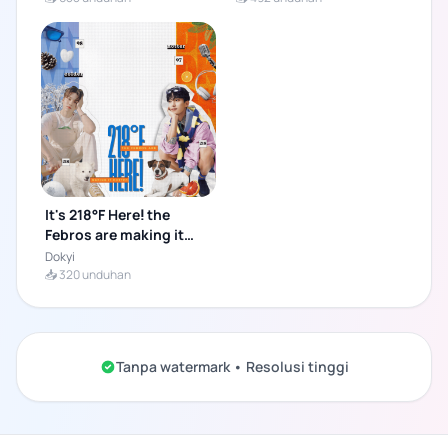
It's 218°F Hereⵑ the
Febros are making it
even hotter.
Dokyi
📥 320 unduhan
Tanpa watermark • Resolusi tinggi