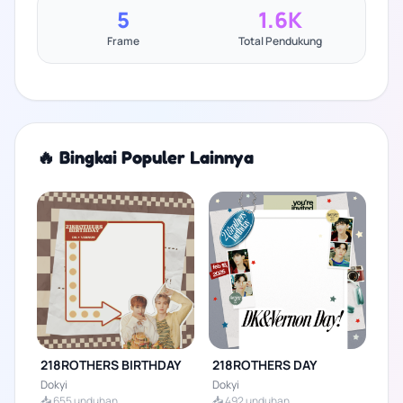
5
1.6K
Frame
Total Pendukung
🔥 Bingkai Populer Lainnya
218ROTHERS BIRTHDAY
218ROTHERS DAY
Dokyi
Dokyi
📥 655 unduhan
📥 492 unduhan