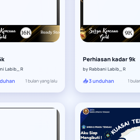
6k
Perhiasan kadar 9k
ni Labib_ R
by Rabbani Labib_ R
nduhan
📥 3 unduhan
1 bulan yang lalu
1 bula