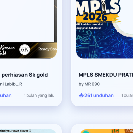
 perhiasan Sk gold
MPLS SMEKDU PRAT
ni Labib_ R
by MR 090
duhan
📥 261 unduhan
1 bulan yang lalu
1 bula