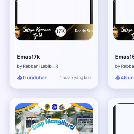
Emas17k
Emas1
by Rabbani Labib_ R
by Rabba
📥 0 unduhan
📥 48 u
1 bulan yang lalu