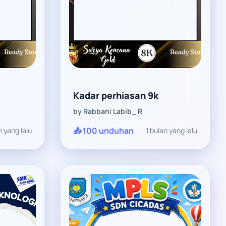
Kadar perhiasan 9k
by Rabbani Labib_ R
📥 100 unduhan
n yang lalu
1 bulan yang lalu