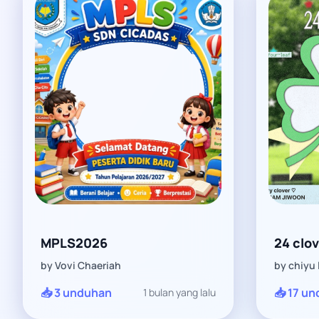
MPLS2026
24 clov
by Vovi Chaeriah
by chiyu 
📥 3 unduhan
📥 17 u
1 bulan yang lalu