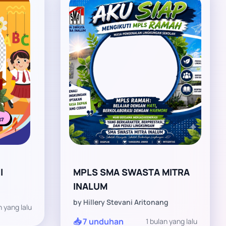
l
MPLS SMA SWASTA MITRA
INALUM
by Hillery Stevani Aritonang
n yang lalu
📥 7 unduhan
1 bulan yang lalu