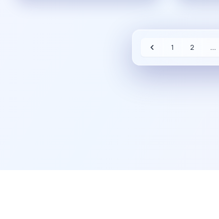
1
2
...