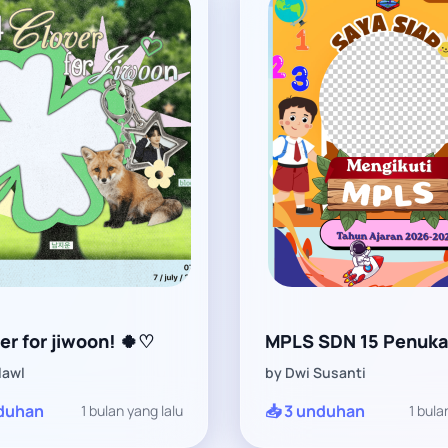
er for jiwoon! 🍀♡
MPLS SDN 15 Penuka
lawl
by Dwi Susanti
nduhan
📥 3 unduhan
1 bulan yang lalu
1 bula