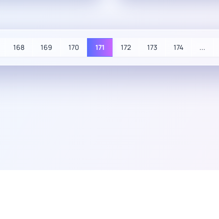
168
169
170
171
172
173
174
...